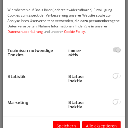
Wir möchten auf Basis Ihrer (jederzeit widerrufbaren) Einwilligung
Cookies zum Zweck der Verbesserung unserer Website sowie zur
Erfolgreich vermietet
Analyse Ihres Userverhaltens verwenden, die dazu personenbezogene
Daten verarbeiten. Nähere Informationen finden Sie in unserer
Exklusive Mietwohnung beim
Datenschutzerklärung
und unserer
Cookie Policy
.
Karmelitermarkt und direkt bei der St.
Leopold Kirche
1020 Wien
Technisch notwendige
immer
Cookies
aktiv
Zimmer
Fläche
2
Statistik
Status:
3
ca. 66 m
Erfolgreich vermietet
inaktiv
Marketing
Status:
Erfolgreich verkauft
inaktiv
2-Zimmer-Wohnung (vermietet bis Mai
2024) mit südöstlicher Loggia mit
Speichern
Alle akzeptieren
Fitness und Sauna im Haus!