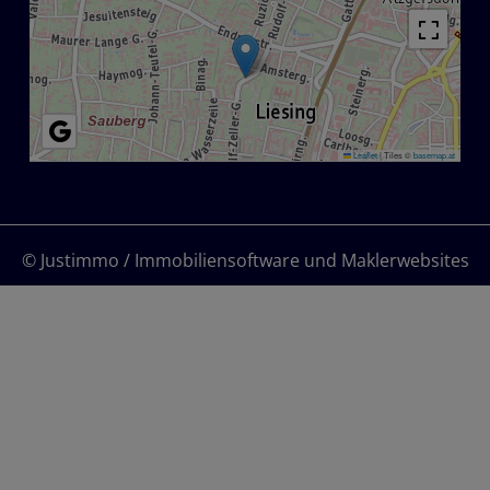
Leaflet
|
Tiles ©
basemap.at
©
Justimmo / Immobiliensoftware und Maklerwebsites