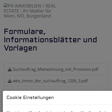
Formulare,
Informationsblätter und
Vorlagen
Suchauftrag_Mietwohnung_mit_Provision.pdf
wko_immo_der_suchauftrag_1206_3.pdf
wko_immo_dienstleistungen_1206_2.pdf
Cookie Einstellungen
Nebenkostenübersicht_Miete_PR-
Immobilien_NEU.pdf