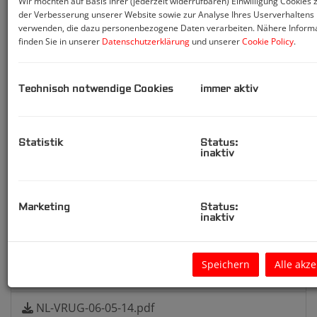
Wir möchten auf Basis Ihrer (jederzeit widerrufbaren) Einwilligung Cookies
der Verbesserung unserer Website sowie zur Analyse Ihres Userverhaltens
AV_Verkauf+Vermietung+Verpachtung.pdf
verwenden, die dazu personenbezogene Daten verarbeiten. Nähere Inform
finden Sie in unserer
Datenschutzerklärung
und unserer
Cookie Policy
.
AVSchlichter_Auftrag_MA_PR-
Immobilien_NEU.pdf
Technisch notwendige Cookies
immer aktiv
nebenkostenuebersicht-kauf-1.pdf
beilage-13k-gedruckte-nkue-1.pdf
Statistik
Status:
inaktiv
Nebenkosten_Kauf_Verkauf_Baurecht.pdf
Gerichtsgebührengesetz_NEU_1617860.pdf
Marketing
Status:
inaktiv
Befreiung von Grundbuch- und
Pfandeintragungsgebühr bei privaten
Speichern
Alle akz
Immobilienkäufen - WKO.pdf
NL-VRUG-06-05-14.pdf