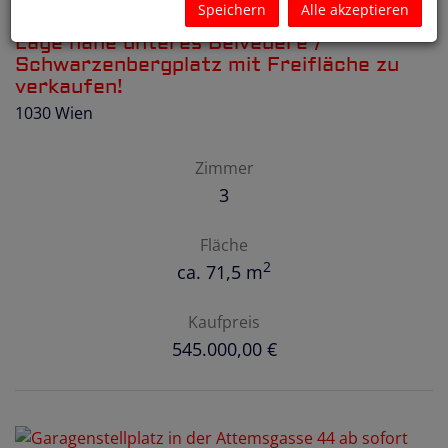
Speichern
Alle akzeptieren
3-Zimmer-Wohnung in fantastischer
Lage nahe unteres Belvedere /
Schwarzenbergplatz mit Freifläche zu
verkaufen!
1030 Wien
Zimmer
3
Fläche
2
ca. 71,5 m
Kaufpreis
545.000,00 €