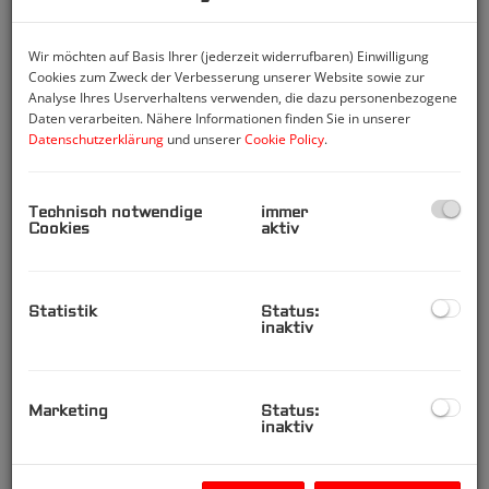
Zimmer-Wohnung mit
Gemeinschaftsdachterrasse!
Wir möchten auf Basis Ihrer (jederzeit widerrufbaren) Einwilligung
1040 Wien
Cookies zum Zweck der Verbesserung unserer Website sowie zur
Analyse Ihres Userverhaltens verwenden, die dazu personenbezogene
Daten verarbeiten. Nähere Informationen finden Sie in unserer
Zimmer
Datenschutzerklärung
und unserer
Cookie Policy
.
2
Fläche
Technisch notwendige
immer
Cookies
aktiv
2
ca. 71,82 m
Miete
Statistik
Status:
1.757,77 €
inaktiv
Marketing
Status:
inaktiv