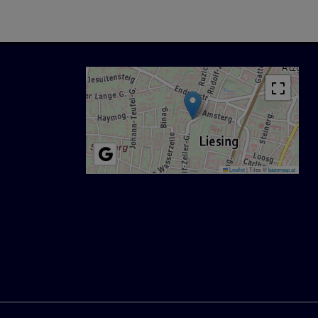
Leaflet
|
Tiles ©
basemap.at