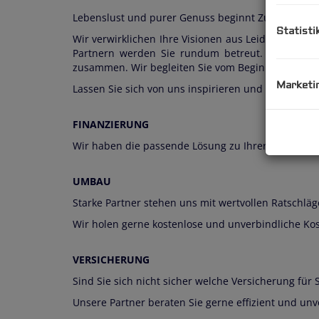
Lebenslust und purer Genuss beginnt Zuhause. Hi
Statisti
Wir verwirklichen Ihre Visionen aus Leidenschaft, 
Partnern werden Sie rundum betreut. Unser Team
zusammen. Wir begleiten Sie vom Beginn der Planung
Marketi
Lassen Sie sich von uns inspirieren und entdecken 
FINANZIERUNG
Wir haben die passende Lösung zu Ihrer Finanzierun
UMBAU
Starke Partner stehen uns mit wertvollen Ratschläg
Wir holen gerne kostenlose und unverbindliche Kos
VERSICHERUNG
Sind Sie sich nicht sicher welche Versicherung für S
Unsere Partner beraten Sie gerne effizient und unv