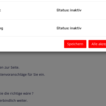
er finden Sie Ihren Wohnraum zum Wohlfühlen, Entspannen und G
k
Status: inaktiv
individuell, einzigartig nach Ihren Vorstellungen entsprechend u
 setzt sich aus Architekten, Designern, Fotografen, Baumeiste
 bis hin zur Übergabe einer bis ins Detail fertig eingerichteten 
ng
Status: inaktiv
Sie Ihr Zuhause NEU !
Speichern
Alle akze
g. Fragen Sie einfach unverbindlich an. Wir beraten Sie gerne.
en zur Seite.
tenvoranschläge für Sie ein.
ie die richtige wäre ?
erbindlich weiter.