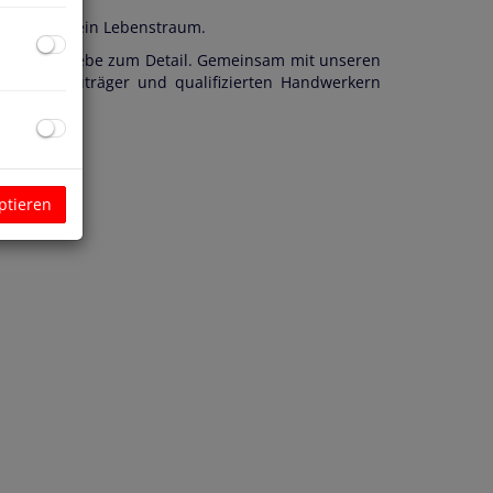
enießen – ein Lebenstraum.
nd mit viel Liebe zum Detail. Gemeinsam mit unseren
rn und Bauträger und qualifizierten Handwerkern
Immobilie.
ptieren