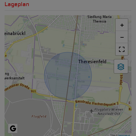
Lageplan
+
−
Tiles ©
basemap.at