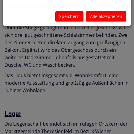
direkter Zugang zur Terrasse und in den ca. 60 m²
großen Garten, der zum Entspannen und Verweilen
Speichern
Alle akzeptieren
einlädt.
Über die Stiege gelangt man in das Obergeschoss, wo
sich drei gut geschnittene Schlafzimmer befinden. Zwei
der Zimmer bieten direkten Zugang zum großzügigen
Balkon. Ergänzt wird das Obergeschoss durch ein
weiteres Badezimmer, ebenfalls ausgestattet mit
Dusche, WC und Waschbecken.
Das Haus bietet insgesamt viel Wohnkomfort, eine
moderne Ausstattung und großzügige Außenflächen in
ruhiger Wohnlage.
Lage:
Die Liegenschaft befindet sich im ruhigen Ortskern der
Marktgemeinde Theresienfeld im Bezirk Wiener