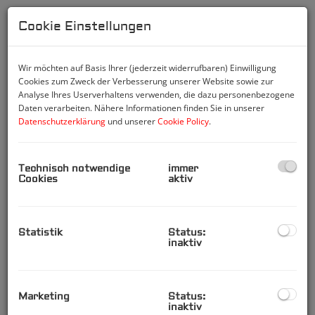
Cookie Einstellungen
Beschreibung:
Dieses moderne, zweistöckige Reihenhaus überzeugt
Wir möchten auf Basis Ihrer (jederzeit widerrufbaren) Einwilligung
durch eine durchdachte Raumaufteilung, viel Platz und
Cookies zum Zweck der Verbesserung unserer Website sowie zur
einen schönen Eigengarten.
Analyse Ihres Userverhaltens verwenden, die dazu personenbezogene
Daten verarbeiten. Nähere Informationen finden Sie in unserer
Im Eingangsbereich erwartet Sie ein einladender
Datenschutzerklärung
und unserer
Cookie Policy
.
Vorraum mit ausreichend Platz für eine Garderobe
bzw. einen praktischen Abstellbereich. Direkt
Technisch notwendige
immer
angrenzend befindet sich das erste Badezimmer,
Cookies
aktiv
ausgestattet mit Dusche, WC und Waschbecken. Unter
den Stiegen befindet sich ebenfalls ein praktischer
Abstellraum.
Statistik
Status:
inaktiv
Weiter gelangt man in den großzügigen Wohnbereich
mit offener, integrierter Wohnküche, die mit
sämtlichen Geräten ausgestattet ist und den zentralen
Marketing
Status:
Mittelpunkt des Hauses bildet. Von hier aus besteht
inaktiv