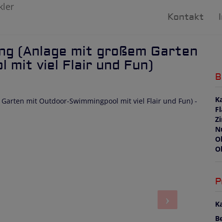
Kontakt
ng (Anlage mit großem Garten
mit viel Flair und Fun)
B
K
F
Z
N
O
O
P
Ka
B