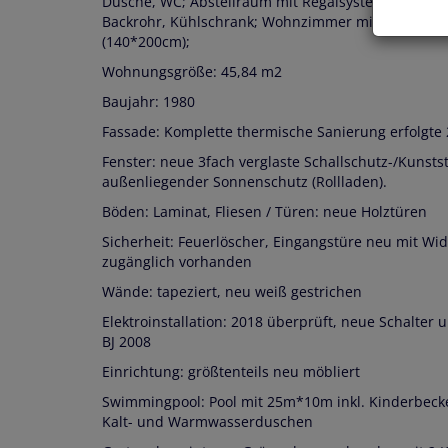
Dusche, WC; Abstellraum mit Regalsystem; Küche: K
Backrohr, Kühlschrank; Wohnzimmer mit Essgelegen
(140*200cm);
Wohnungsgröße: 45,84 m2
Baujahr: 1980
Fassade: Komplette thermische Sanierung erfolgte 
Fenster: neue 3fach verglaste Schallschutz-/Kunsts
außenliegender Sonnenschutz (Rollladen).
Böden: Laminat, Fliesen / Türen: neue Holztüren
Sicherheit: Feuerlöscher, Eingangstüre neu mit Wid
zugänglich vorhanden
Wände: tapeziert, neu weiß gestrichen
Elektroinstallation: 2018 überprüft, neue Schalte
BJ 2008
Einrichtung: größtenteils neu möbliert
Swimmingpool: Pool mit 25m*10m inkl. Kinderbecke
Kalt- und Warmwasserduschen