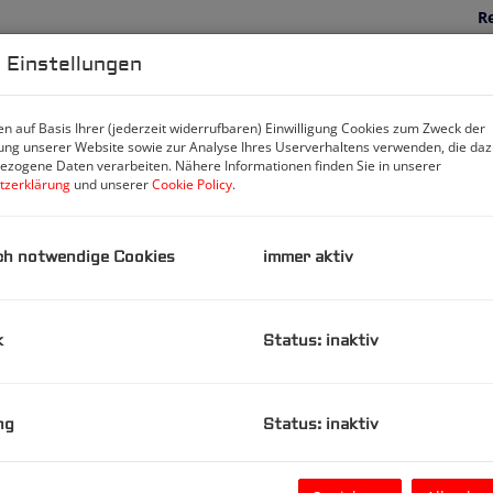
R
U
 Einstellungen
m
Pr
n auf Basis Ihrer (jederzeit widerrufbaren) Einwilligung Cookies zum Zweck der
V
ng unserer Website sowie zur Analyse Ihres Userverhaltens verwenden, die da
G
zogene Daten verarbeiten. Nähere Informationen finden Sie in unserer
G
tzerklärung
und unserer
Cookie Policy
.
R
0
ch notwendige Cookies
immer aktiv
nittene Starterwohnung / Singlewohnung in einer
B
spielplatz, Tischtennisplatz, Spielplatz, Lagerwiese, vielen
k
Status: inaktiv
ßerdem gibt es in der Hausanlage eine Waschküche, einen
O
llplätze zum Anmieten vorhanden.
Z
V
ng
Status: inaktiv
O
K
e; Zugang zum Bad/WC mit Waschmaschine, Waschbecken,
N