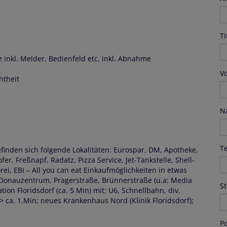
Ti
inkl. Melder, Bedienfeld etc. inkl. Abnahme
V
htheit
N
T
finden sich folgende Lokalitäten: Eurospar, DM, Apotheke,
Hofer, Freßnapf, Radatz, Pizza Service, Jet-Tankstelle, Shell-
ei, EBI – All you can eat Einkaufmöglichkeiten in etwas
 Donauzentrum, Pragerstraße, Brünnerstraße (u.a: Media
S
on Floridsdorf (ca. 5 Min) mit: U6, Schnellbahn, div.
ca. 1.Min; neues Krankenhaus Nord (Klinik Floridsdorf);
Po