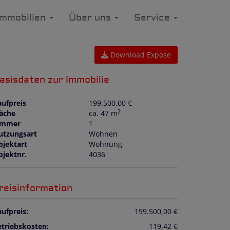
Immobilien
Über uns
Service
Download Expose
asisdaten zur Immobilie
aufpreis
199.500,00 €
2
läche
ca. 47 m
immer
1
utzungsart
Wohnen
bjektart
Wohnung
bjektnr.
4036
reisinformation
ufpreis:
199.500,00 €
etriebskosten:
119,42 €