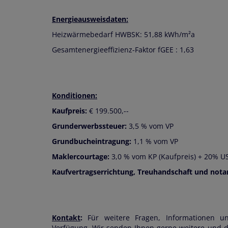
Energieausweisdaten:
Heizwärmebedarf HWBSK: 51,88 kWh/m²a
Gesamtenergieeffizienz-Faktor fGEE : 1,63
Konditionen:
Kaufpreis:
€ 199.500,--
Grunderwerbssteuer:
3,5 % vom VP
Grundbucheintragung:
1,1 % vom VP
Maklercourtage:
3,0 % vom KP (Kaufpreis) + 20% US
Kaufvertragserrichtung, Treuhandschaft und notar
Kontakt
:
Für weitere Fragen, Informationen u
Verfügung. Wir senden Ihnen gerne weitere und de