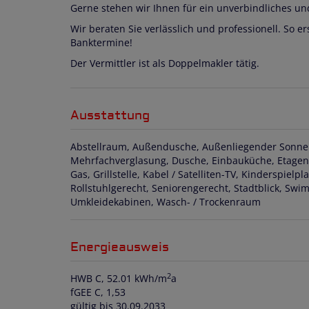
Gerne stehen wir Ihnen für ein unverbindliches un
Wir beraten Sie verlässlich und professionell. So e
Banktermine!
Der Vermittler ist als Doppelmakler tätig.
Ausstattung
Abstellraum
Außendusche
Außenliegender Sonne
Mehrfachverglasung
Dusche
Einbauküche
Etage
Gas
Grillstelle
Kabel / Satelliten-TV
Kinderspielpla
Rollstuhlgerecht
Seniorengerecht
Stadtblick
Swim
Umkleidekabinen
Wasch- / Trockenraum
Energieausweis
2
HWB
C, 52.01 kWh/m
a
fGEE
C, 1,53
gültig bis
30.09.2033