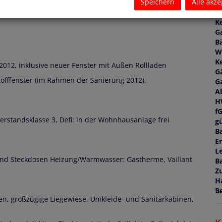
ochnische mit Mikrowelle, Geschirrspüler, E-Herd mit
Speichern
Alle akze
F
heit, Couch, Regalen, Schreibtisch, Queensize-Bett
W
Ke
G
B
W
Ke
2012, inklusive neuer Fenster mit Außen Rollladen
G
tofffenster (im Rahmen der Sanierung 2012),
G
A
H
f
erstandsklasse 3, Defi: in der Wohnhausanlage frei
gü
B
E
L
r und Steckdosen Heizung/Warmwasser: Gastherme, Vaillant
B
Z
H
B
n, großzügige Liegewiese, Umkleide- und Sanitärkabinen,