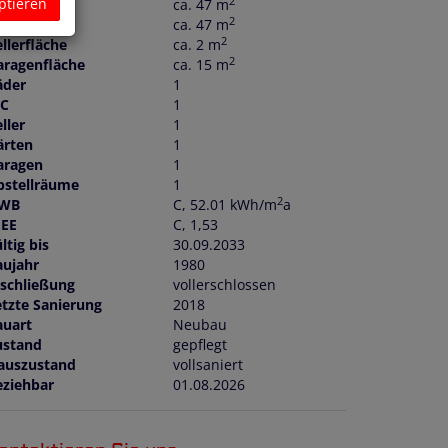
2
ptieren
läche
ca. 47 m
2
ohnfläche
ca. 47 m
2
llerfläche
ca. 2 m
2
aragenfläche
ca. 15 m
äder
1
C
1
ller
1
ärten
1
aragen
1
bstellräume
1
2
WB
C, 52.01 kWh/m
a
GEE
C, 1,53
ltig bis
30.09.2033
aujahr
1980
rschließung
vollerschlossen
etzte Sanierung
2018
auart
Neubau
ustand
gepflegt
auszustand
vollsaniert
eziehbar
01.08.2026