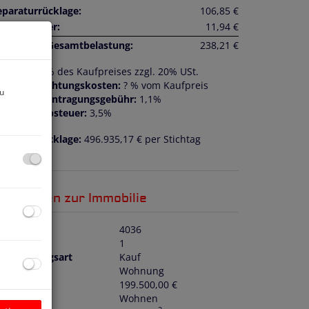
eparaturrücklage:
106,85 €
msatzsteuer:
11,94 €
onatliche Gesamtbelastung:
238,21 €
ovision:
3% des Kaufpreises zzgl. 20% USt.
ertragserrichtungskosten:
? % vom Kaufpreis
zu
rundbucheintragungsgebühr:
1,1%
runderwerbsteuer:
3,5%
eparaturrücklage:
496.935,17 € per Stichtag
1.01.2026
asisdaten zur Immobilie
bjektnr.
4036
immer
1
ermarktungsart
Kauf
bjektart
Wohnung
aufpreis
199.500,00 €
utzungsart
Wohnen