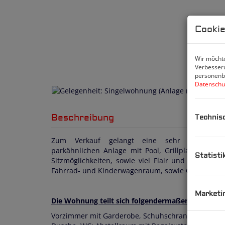
Cookie
Wir möchte
Verbesseru
personenbe
Datenschu
Beschreibung
Technis
Zum Verkauf gelangt eine sehr gut gesch
parkähnlichen Anlage mit Pool, Grillplatz, Fußball
Statisti
Sitzmöglichkeiten, sowie viel Flair und Fun. Au
Fahrrad- und Kinderwagenraum, sowie Garagenste
Marketi
Die Wohnung
teilt sich folgendermaßen auf:
Vorzimmer mit Garderobe, Schuhschrank, Kommod