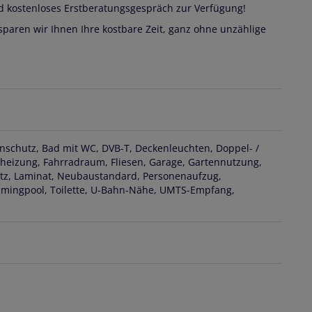
d kostenloses Erstberatungsgespräch zur Verfügung!
rsparen wir Ihnen Ihre kostbare Zeit, ganz ohne unzählige
nschutz
Bad mit WC
DVB-T
Deckenleuchten
Doppel- /
nheizung
Fahrradraum
Fliesen
Garage
Gartennutzung
tz
Laminat
Neubaustandard
Personenaufzug
mingpool
Toilette
U-Bahn-Nähe
UMTS-Empfang