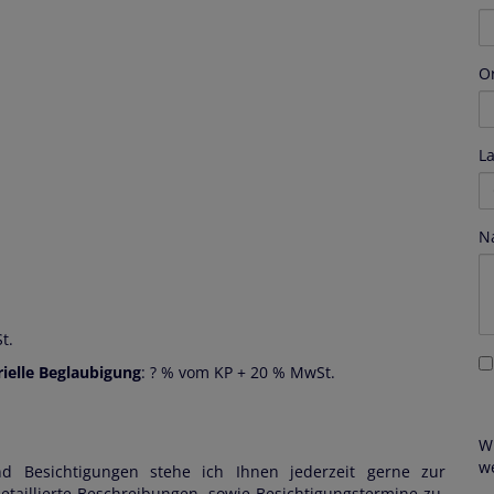
O
L
N
t.
ielle Beglaubigung
: ? % vom KP + 20 % MwSt.
W
w
nd Besichtigungen stehe ich Ihnen jederzeit gerne zur
taillierte Beschreibungen, sowie Besichtigungstermine zu,