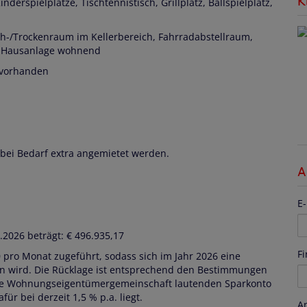
K
erspielplätze, Tischtennistisch, Grillplatz, Ballspielplatz,
h-/Trockenraum im Kellerbereich, Fahrradabstellraum,
in Hausanlage wohnend
 vorhanden
 bei Bedarf extra angemietet werden.
A
E-
2026 beträgt: € 496.935,17
F
 pro Monat zugeführt, sodass sich im Jahr 2026 eine
n wird. Die Rücklage ist entsprechend den Bestimmungen
ie Wohnungseigentümergemeinschaft lautenden Sparkonto
ür bei derzeit 1,5 % p.a. liegt.
A