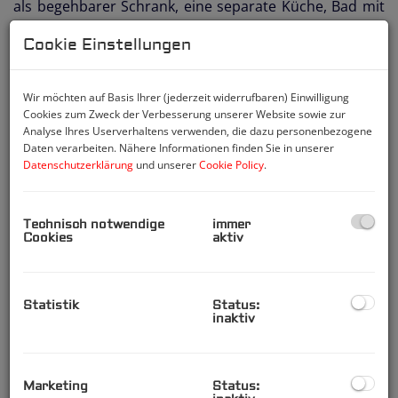
als begehbarer Schrank, eine separate Küche, Bad mit
Badewanne, separates WC. Der Küchenblock verfügt
Cookie Einstellungen
über elektrische Einbaugeräte (E-Herd, Geschirrspüler,
Kühlschrank, Gefrierschrank. In der Küche
(Küchenbereich im Wohnzimmer) befindet sich ein
Wir möchten auf Basis Ihrer (jederzeit widerrufbaren) Einwilligung
Cookies zum Zweck der Verbesserung unserer Website sowie zur
Vinylboden. Die Fenster sind dreifach verglast und
Analyse Ihres Userverhaltens verwenden, die dazu personenbezogene
schalldicht. Die Böden sind mit Parkett und Laminat
Daten verarbeiten. Nähere Informationen finden Sie in unserer
verlegt. In den Sanitärräumen verfließt. Alle
Datenschutzerklärung
und unserer
Cookie Policy
.
notwendigen Anschlüsse, z.B. Telefon, SAT, Kabel
(Magenta), sind in den Wohnräumen vorhanden. Es
Technisch notwendige
immer
wird mit Gas mittels Gaskonvektoren beheizt.
Cookies
aktiv
Durchlauferhitzer (Gas) im Bad für die
Warmwassererwärmung.
Ein eigenes Kellerabteil bietet zusätzlich Stauraum und
Statistik
Status:
inaktiv
wird als Zubehör mit veräußert. Die Wohnung wurde
2011 renoviert.
Die Wohnung wird derzeit vom Mieter bewohnt
Marketing
Status: