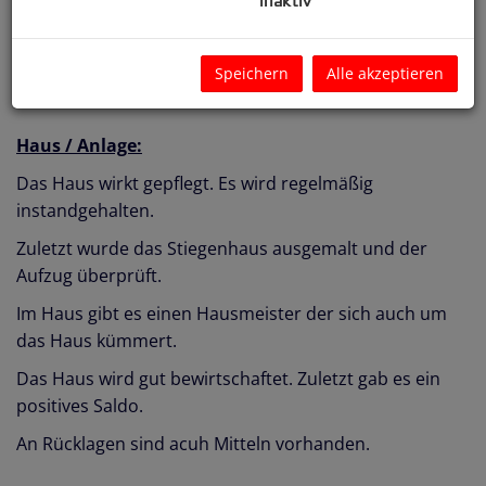
inaktiv
(Mietvertrag bis 31.10.2028 abgeschlossen).
Der Mieter zahlt pünktlich und der Vertrag ist nach
dem VPI 2020 indexiert.
Speichern
Alle akzeptieren
Haus / Anlage:
Das Haus wirkt gepflegt. Es wird regelmäßig
instandgehalten.
Zuletzt wurde das Stiegenhaus ausgemalt und der
Aufzug überprüft.
Im Haus gibt es einen Hausmeister der sich auch um
das Haus kümmert.
Das Haus wird gut bewirtschaftet. Zuletzt gab es ein
positives Saldo.
An Rücklagen sind acuh Mitteln vorhanden.