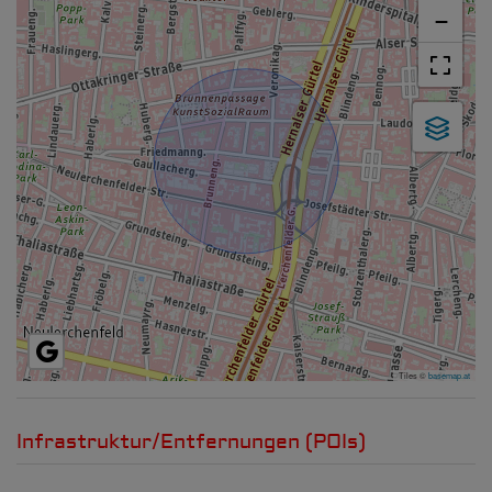
−
Tiles ©
basemap.at
Infrastruktur/Entfernungen (POIs)