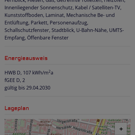
Fernblick
Fliesen
Gas
Getrennte Toiletten
Heizofen
Innenliegender Sonnenschutz
Kabel / Satelliten-TV
Kunststoffboden
Laminat
Mechanische Be- und
Entlüftung
Parkett
Personenaufzug
Schallschutzfenster
Stadtblick
U-Bahn-Nähe
UMTS-
Empfang
Öffenbare Fenster
Energieausweis
2
HWB
D, 107 kWh/m
a
fGEE
D, 2
gültig bis
29.04.2030
Lageplan
+