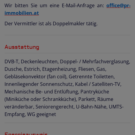
Wir bitten Sie um eine E-Mail-Anfrage an:
office@pr-
immobilien.at
Der Vermittler ist als Doppelmakler tätig.
Ausstattung
DVB-T
Deckenleuchten
Doppel- / Mehrfachverglasung
Dusche
Estrich
Etagenheizung
Fliesen
Gas
Gebläsekonvektor (fan coil)
Getrennte Toiletten
Innenliegender Sonnenschutz
Kabel / Satelliten-TV
Mechanische Be- und Entlüftung
Pantryküche
(Miniküche oder Schrankküche)
Parkett
Räume
veränderbar
Seniorengerecht
U-Bahn-Nähe
UMTS-
Empfang
WG geeignet
Energieausweis