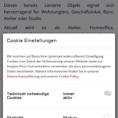
Dieses bereits sanierte Objekt eignet sich
hervorragend für Wohnung(en), Geschäftslokal, Büro,
Atelier oder Studio.
Aktuell wird es als Atelier, Homeoffice,
Studentenwohnung etc. genutzt und ist sehr gut
Cookie Einstellungen
vermietet.
Wir möchten auf Basis Ihrer (jederzeit widerrufbaren) Einwilligung
Die Verträge zu den Zimmern sind als Kurzzeitmiete
Cookies zum Zweck der Verbesserung unserer Website sowie zur
gestaltet und können zu jedem Monatsletzten
Analyse Ihres Userverhaltens verwenden, die dazu personenbezogene
Daten verarbeiten. Nähere Informationen finden Sie in unserer
aufgekündigt werden.
Datenschutzerklärung
und unserer
Cookie Policy
.
Das Büro mit ca. 35 m2 ist separat begehbar und ist bis
2028 vermietet. Es besteht eine Vereinbarung binnen 3
Technisch notwendige
immer
Monaten aufkündigen zu können, sodass hier
Cookies
aktiv
bestandsfrei übergeben werden kann.