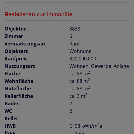
Basisdaten zur Immobilie
Objektnr.
3838
Zimmer
6
Vermarktungsart
Kauf
Objektart
Wohnung
Kaufpreis
320.000,00 €
Nutzungsart
Wohnen
Gewerbe
Anlage
2
Fläche
ca. 88 m
2
Wohnfläche
ca. 88 m
2
Nutzfläche
ca. 88 m
2
Kellerfläche
ca. 3 m
Bäder
2
WC
2
Keller
1
2
HWB
C, 98 kWh/m
a
fGEE
C, 1,96