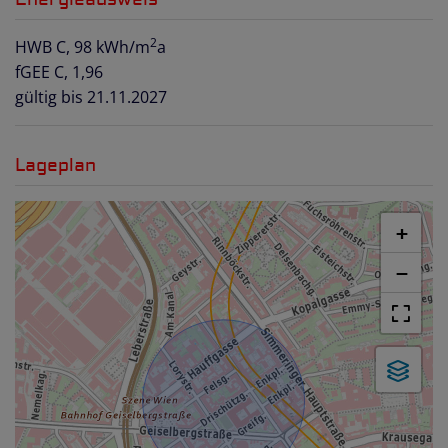
2
HWB
C, 98 kWh/m
a
fGEE
C, 1,96
gültig bis
21.11.2027
Lageplan
+
−