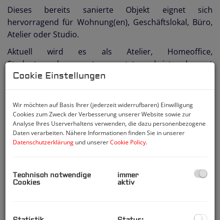
Dieses bereits sanierte Objekt eignet sich
hervorragend für Wohnung(en), Geschäftslokal, Büro,
Atelier oder Studio.
Aktuell wird es als Atelier, Homeoffice,
Studentenwohnung etc. genutzt und ist sehr gut
Cookie Einstellungen
vermietet.
Wir möchten auf Basis Ihrer (jederzeit widerrufbaren) Einwilligung
Die Verträge zu den Zimmern sind als Kurzzeitmiete
Cookies zum Zweck der Verbesserung unserer Website sowie zur
gestaltet und können zu jedem Monatsletzten
Analyse Ihres Userverhaltens verwenden, die dazu personenbezogene
Daten verarbeiten. Nähere Informationen finden Sie in unserer
aufgekündigt werden.
Datenschutzerklärung
und unserer
Cookie Policy
.
Das Büro mit ca. 35 m2 ist separat begehbar und ist bis
2028 vermietet. Es besteht eine Vereinbarung binnen 3
Technisch notwendige
immer
Monaten aufkündigen zu können, sodass hier
Cookies
aktiv
bestandsfrei übergeben werden kann.