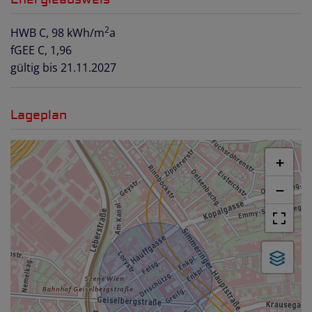
2
HWB
C, 98 kWh/m
a
fGEE
C, 1,96
gültig bis
21.11.2027
Lageplan
+
−