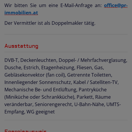
Wir bitten Sie um eine E-Mail-Anfrage an:
office@pr-
immobilien.at
Der Vermittler ist als Doppelmakler tätig.
Ausstattung
DVB-T
Deckenleuchten
Doppel- / Mehrfachverglasung
Dusche
Estrich
Etagenheizung
Fliesen
Gas
Gebläsekonvektor (fan coil)
Getrennte Toiletten
Innenliegender Sonnenschutz
Kabel / Satelliten-TV
Mechanische Be- und Entlüftung
Pantryküche
(Miniküche oder Schrankküche)
Parkett
Räume
veränderbar
Seniorengerecht
U-Bahn-Nähe
UMTS-
Empfang
WG geeignet
Energieausweis