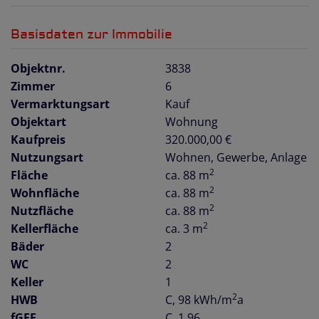
Basisdaten zur Immobilie
Objektnr.
3838
Zimmer
6
Vermarktungsart
Kauf
Objektart
Wohnung
Kaufpreis
320.000,00 €
Nutzungsart
Wohnen
Gewerbe
Anlage
2
Fläche
ca. 88 m
2
Wohnfläche
ca. 88 m
2
Nutzfläche
ca. 88 m
2
Kellerfläche
ca. 3 m
Bäder
2
WC
2
Keller
1
2
HWB
C, 98 kWh/m
a
fGEE
C, 1,96